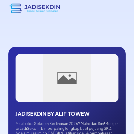
JADISEKDIN BY ALIF TOWEW
Mau Lolos Sekolah Kedinasan 2026? Mulai dari Sini! Belajar
di JadiSekdin, bimbel paling lengkap buat pejuang SKD.
Ada simulasi mirip CAT BKN, latihan soal, & pembahasan