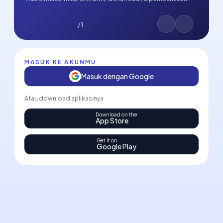
tuntas. Latihan terus, lulus pasti!
/ 1
MASUK KE AKUNMU
Masuk dengan Google
Atau download aplikasinya
Download on the
App Store
Get it on
Google Play